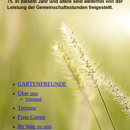
75.
i
n diesem Jahr
und ältere
sind weiterhin von der
Leistung der Gemeinschaftsstunden freigestellt.
GARTENFREUNDE
Über uns
Vorstand
Termine
Freie Gärten
Ihr Weg zu uns