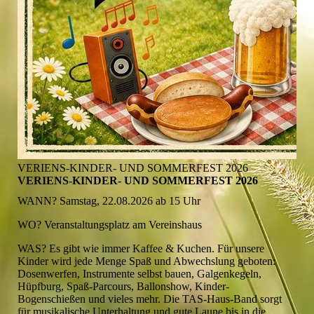
VERIENS-KINDER- UND SOMMERFEST 2026
VERIENS-KINDER- UND SOMMERFEST 2026
WANN?
Samstag, 22.08.2026 ab 15 Uhr
WO?
Veranstaltungsplatz am Vereinshaus
WAS?
Es gibt wie immer Kaffee & Kuchen. Für unsere
Kinder wird jede Menge Spaß und Abwechslung geboten:
Dosenwerfen, Instrumente selbst bauen, Galgenkegeln,
Hüpfburg, Spaß-Parcours, Ballonshow, Kinder-
Bogenschießen und vieles mehr. Die TAS-Haus-Band sorgt
für musikalische Unterhaltung und gute Laune bis in die