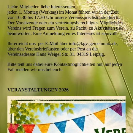
Liebe Mitglieder, liebe Interessenten,
jeden 1. Montag (Werktag) im Monat führen wir in der Zeit
von 16:30 bis 17:30 Uhr unsere Vereinssprechstunde durch.
Der Vorsitzende oder ein vertretungsberechtigtes Mitglied des
Vereins wird Fragen zum Verein, zu Pacht, zu Aktivitäten usw.
beantworten. Eine Anmeldung eures Interesses ist sinnvoll.
Ihr erreicht uns per E-Mail über info@kgv-gemeinnutz.de,
über den Vereinsbriefkasten oder per Post an die
Vereinsadresse Hans-Weigel-Str. 31, 04319 Leipzig.
Bitte teilt uns dabei eure Kontaktmöglichkeiten mit, auf jeden
Fall melden wir uns bei euch.
VERANSTALTUNGEN 2026