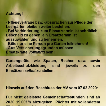
Acht
ung!
-
Pflegeverträge
bzw. -absprachen
zur Pflege der
Leergärten
bleiben
weiter
bestehen.
- Bei Verhinderung zum Einsatztermin ist schriftlich
Bescheid zu geben, ein Ersatztermin ist
auszuwählen und zu benennen.
-
Bitte nur eine Person pro Garten teilnehmen!
-
Aus
V
ersicherungs
g
ründen müssen
Ersatzkräfte
volljährig
sein!
Gartengeräte, wie Spaten,
R
echen u
sw
. sowie
Arbeitsschutzkleidung sind jeweils zu den
Einsätzen
selbst
zu stellen.
Hinweis
auf den
Beschluss der MV
vom
07.03.2020:
Für nicht geleistete Gemeinschaftsstunden sind ab
2020 19,00€/h abzugelten. Pächter mit vollendetem